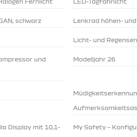
Halogen Fernlicht
LED-Tagfahrlicht
RGAN, schwarz
Lenkrad höhen- und 
Licht- und Regense
Kompressor und
Modelljahr 26
Müdigkeitserkennun
Aufmerksamkeitsas
a Display mit 10,1-
My Safety – Konfigu