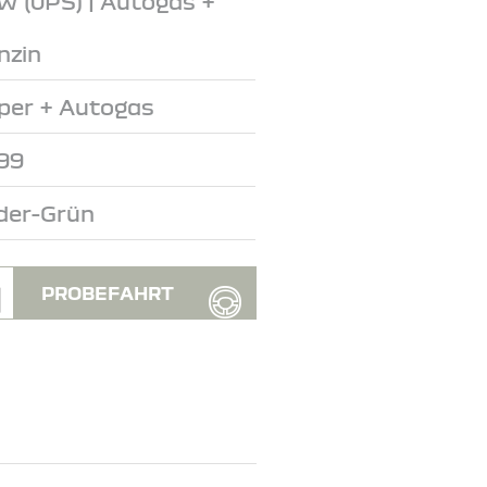
W (0PS) | Autogas +
nzin
per + Autogas
99
der-Grün
PROBEFAHRT