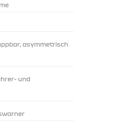
eme
appbar, asymmetrisch
ahrer- und
swarner