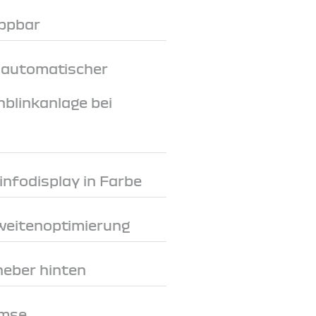
appbar
 automatischer
nblinkanlage bei
rinfodisplay in Farbe
weitenoptimierung
heber hinten
emse