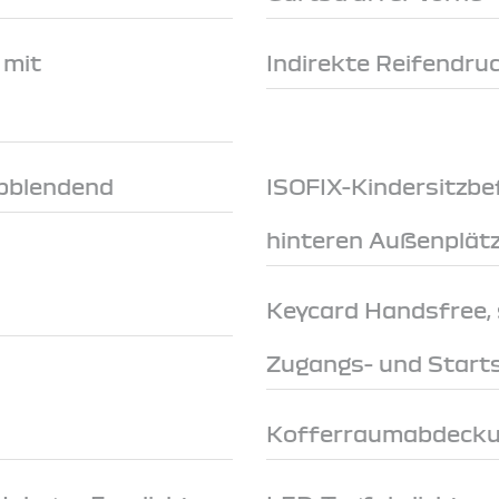
 mit
Indirekte Reifendru
abblendend
ISOFIX-Kindersitzbe
hinteren Außenplät
Keycard Handsfree, 
Zugangs- und Start
Kofferraumabdeck