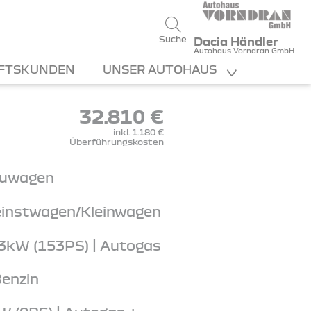
Suche
Dacia Händler
Autohaus Vorndran GmbH
FTSKUNDEN
UNSER AUTOHAUS
32.810 €
inkl. 1.180 €
Überführungskosten
uwagen
einstwagen/Kleinwagen
3kW (153PS) | Autogas
Benzin