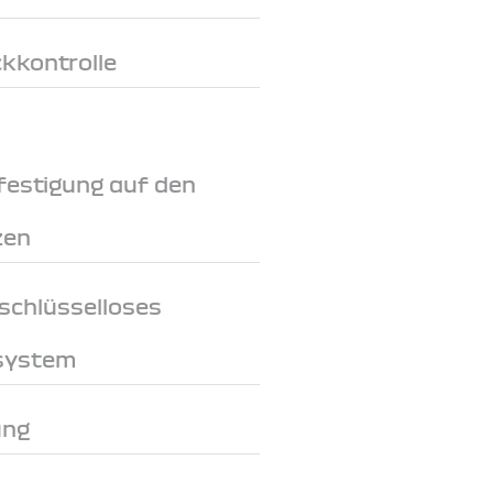
ckkontrolle
festigung auf den
zen
schlüsselloses
system
ung