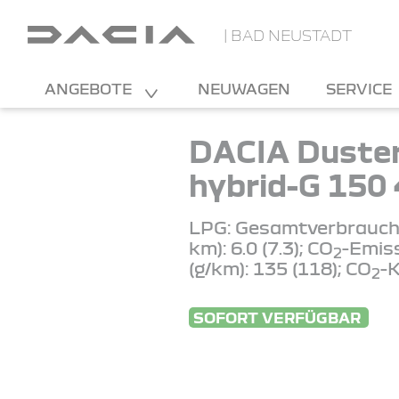
| BAD NEUSTADT
ANGEBOTE
NEUWAGEN
SERVICE
DACIA Duste
hybrid-G 150
LPG: Gesamtverbrauch 
km): 6.0 (7.3); CO
-Emis
2
(g/km): 135 (118); CO
-K
2
SOFORT VERFÜGBAR