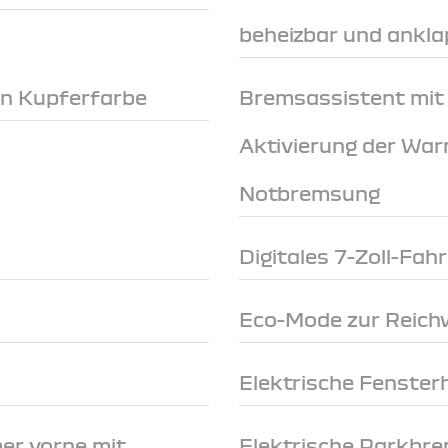
beheizbar und ankl
in Kupferfarbe
Bremsassistent mit
Aktivierung der War
Notbremsung
Digitales 7-Zoll-Fah
Eco-Mode zur Reich
Elektrische Fenster
er vorne mit
Elektrische Parkbr