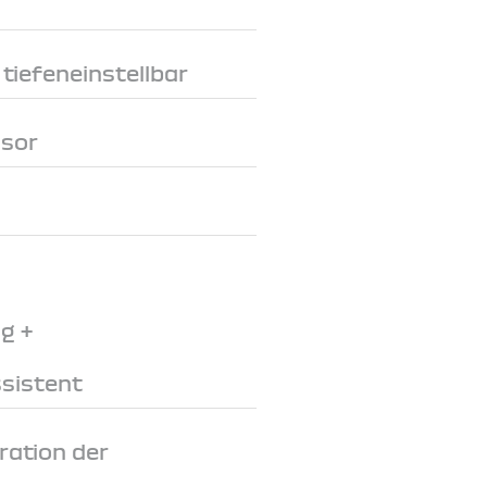
tiefeneinstellbar
nsor
g +
sistent
ration der