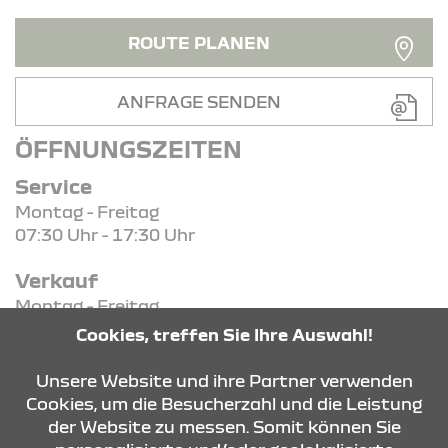
ROUTE PLANEN
ANFRAGE SENDEN
ÖFFNUNGSZEITEN
Service
Montag - Freitag
07:30 Uhr - 17:30 Uhr
Verkauf
Montag - Freitag
08:00 Uhr - 18:00 Uhr
Cookies, treffen Sie Ihre Auswahl!
Samstag
09:00 Uhr - 13:00 Uhr
Unsere Website und ihre Partner verwenden
Cookies, um die Besucherzahl und die Leistung
der Website zu messen. Somit können Sie
KONTAKT & ANFAHRT