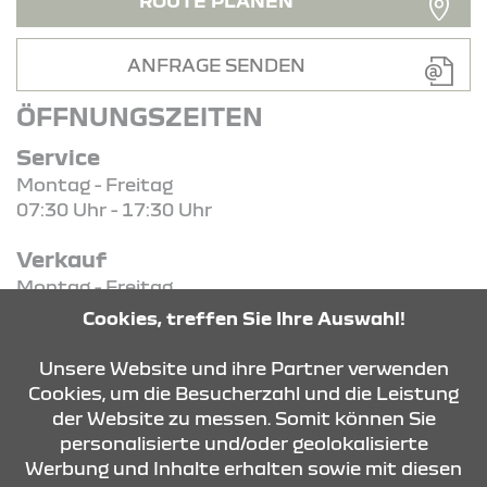
ROUTE PLANEN
ANFRAGE SENDEN
ÖFFNUNGSZEITEN
Service
Montag - Freitag
07:30 Uhr - 17:30 Uhr
Verkauf
Montag - Freitag
08:00 Uhr - 18:00 Uhr
Cookies, treffen Sie Ihre Auswahl!
Samstag
09:00 Uhr - 13:00 Uhr
Unsere Website und ihre Partner verwenden
Cookies, um die Besucherzahl und die Leistung
der Website zu messen. Somit können Sie
KONTAKT & ANFAHRT
personalisierte und/oder geolokalisierte
Werbung und Inhalte erhalten sowie mit diesen